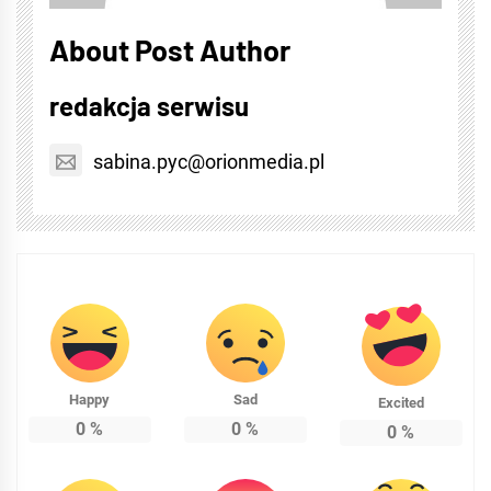
About Post Author
redakcja serwisu
sabina.pyc@orionmedia.pl
Happy
Sad
Excited
0
%
0
%
0
%