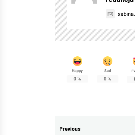
sabina
Happy
Sad
Ex
0
%
0
%
Nawigacja
Previous