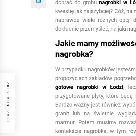
dobrać do grobu
nagrobki w Ł
kwestię jak najszybciej? Cóż, na 
naprawdę wiele różnych opcji 
dokładnie przemyśleć, na jaki n
Jakie mamy możliwośc
nagrobka?
W przypadku nagrobków jesteśmy
propozycjach zakładów pogrzeb
PREVIOUS POST
gotowe nagrobki w Łodzi
, le
przygotowane płyty, które będą 
Bardzo ważny jest również wybór
granit lub na świetnie wygląd
marmur. Potem musimy rozważyć
kontekście nagrobka, w tym równ