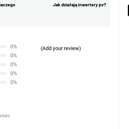
laczego
Jak działają inwertery pv?
Next
post:
0%
(Add your review)
0%
0%
0%
0%
ntarz.