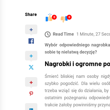
Share
0
0
Read Time
1 Minute, 27 Sec
Wybór odpowiedniego nagrobka 
sobie tę niełatwą decyzję?
Nagrobki i ogromne p
Śmierć bliskiej nam osoby nig
szybko pogodzić. Dla wielu osó
trzeba wziąć się do działania, by
ostatnim pożegnaniu odpowiedn
trakcie żałoby powinniśmy przyn