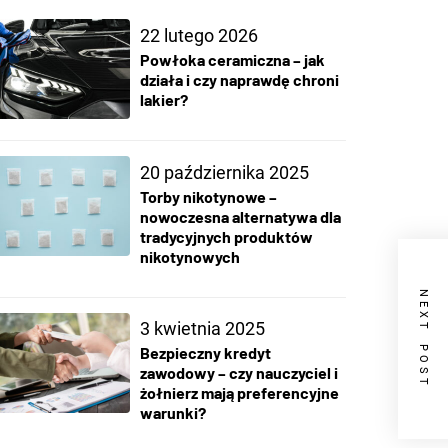
22 lutego 2026
Powłoka ceramiczna – jak
działa i czy naprawdę chroni
lakier?
20 października 2025
Torby nikotynowe –
nowoczesna alternatywa dla
tradycyjnych produktów
nikotynowych
NEXT POST
3 kwietnia 2025
Bezpieczny kredyt
zawodowy – czy nauczyciel i
żołnierz mają preferencyjne
warunki?