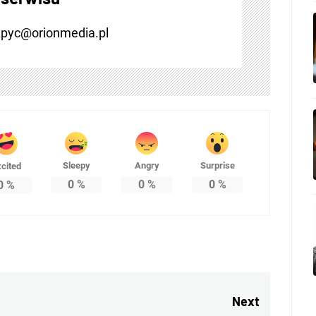
.pyc@orionmedia.pl
Sleepy
Angry
Surprise
cited
0
%
0
%
0
%
0
%
Next