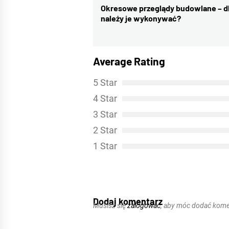
wpisu
Okresowe przeglądy budowlane – d
Previous
należy je wykonywać?
post:
Average Rating
5 Star
4 Star
3 Star
2 Star
1 Star
Dodaj komentarz
Musisz się
zalogować
, aby móc dodać kome