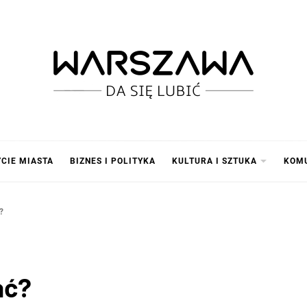
SZAWA
YCIE MIASTA
BIZNES I POLITYKA
KULTURA I SZTUKA
KOM
?
ać?