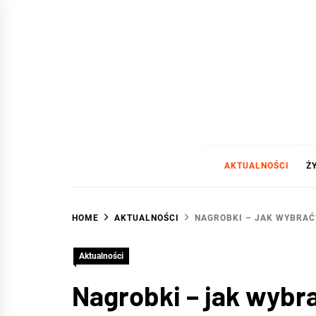
Skip
to
content
WAR
DA SIĘ LUBIĆ :)
AKTUALNOŚCI
Ż
HOME
AKTUALNOŚCI
NAGROBKI – JAK WYBRAĆ
Aktualności
Nagrobki – jak wybr