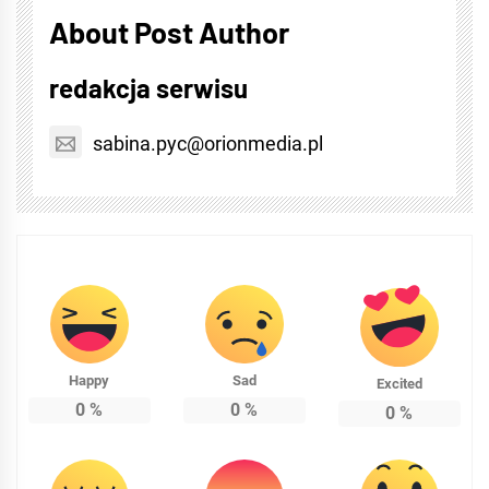
About Post Author
redakcja serwisu
sabina.pyc@orionmedia.pl
Happy
Sad
Excited
0
%
0
%
0
%