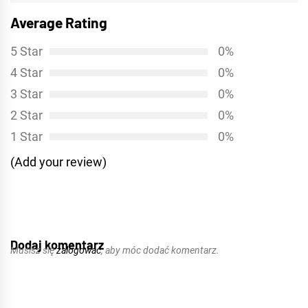
Average Rating
5 Star
0%
4 Star
0%
3 Star
0%
2 Star
0%
1 Star
0%
(Add your review)
Dodaj komentarz
Musisz się
zalogować
, aby móc dodać komentarz.