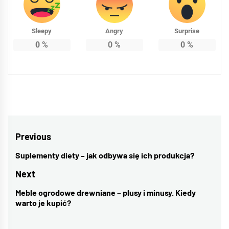
Sleepy
Angry
Surprise
0
%
0
%
0
%
Nawigacja
Previous
wpisu
Suplementy diety – jak odbywa się ich produkcja?
Previous
post:
Next
Meble ogrodowe drewniane – plusy i minusy. Kiedy
Next
warto je kupić?
post: