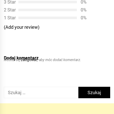
3 Star
0%
2 Star
0%
1 Star
0%
(Add your review)
Dodaj komentarz
Musisz się
zalogować
, aby móc dodać komentarz.
Szukaj: