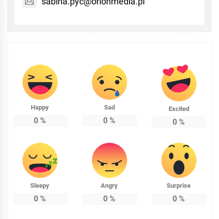
sabina.pyc@orionmedia.pl
Happy
Sad
Excited
0
%
0
%
0
%
Sleepy
Angry
Surprise
0
%
0
%
0
%