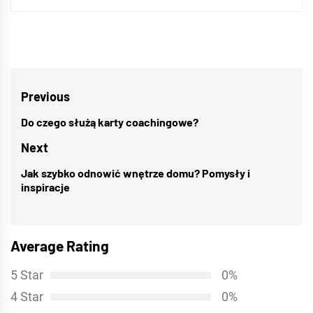
Nawigacja
Previous
wpisu
Do czego służą karty coachingowe?
Previous
post:
Next
Jak szybko odnowić wnętrze domu? Pomysły i
Next
inspiracje
post:
Average Rating
5 Star
0%
4 Star
0%