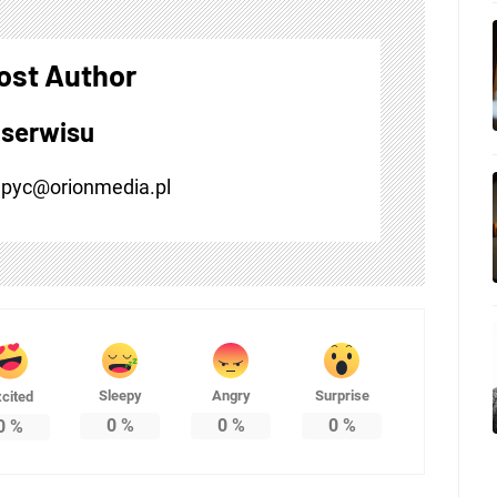
ost Author
 serwisu
.pyc@orionmedia.pl
Sleepy
Angry
Surprise
cited
0
%
0
%
0
%
0
%