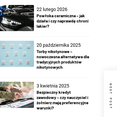
22 lutego 2026
Powłoka ceramiczna – jak
działa i czy naprawdę chroni
lakier?
20 października 2025
Torby nikotynowe –
nowoczesna alternatywa dla
tradycyjnych produktów
nikotynowych
3 kwietnia 2025
NEXT POST
Bezpieczny kredyt
zawodowy – czy nauczyciel i
żołnierz mają preferencyjne
warunki?