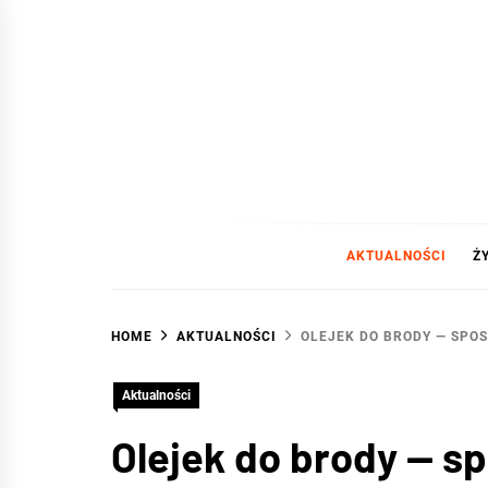
Skip
to
content
WAR
DA SIĘ LUBIĆ :)
AKTUALNOŚCI
Ż
HOME
AKTUALNOŚCI
OLEJEK DO BRODY — SPOS
Aktualności
Olejek do brody — s