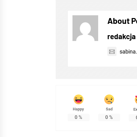
About P
redakcja
sabina
Happy
Sad
Ex
0
%
0
%