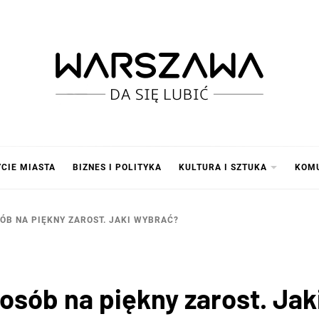
SZAWA
YCIE MIASTA
BIZNES I POLITYKA
KULTURA I SZTUKA
KOM
ÓB NA PIĘKNY ZAROST. JAKI WYBRAĆ?
posób na piękny zarost. Ja