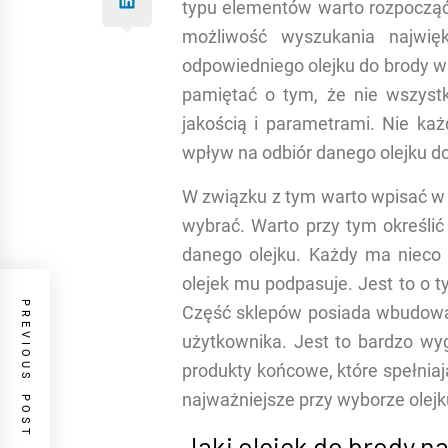
typu elementów warto rozpocząć 
możliwość wyszukania najwię
odpowiedniego olejku do brody w
pamiętać o tym, że nie wszystk
jakością i parametrami. Nie każ
wpływ na odbiór danego olejku do
W związku z tym warto wpisać w
wybrać. Warto przy tym określić
danego olejku. Każdy ma nieco 
olejek mu podpasuje. Jest to o 
PREVIOUS POST
Część sklepów posiada wbudowa
użytkownika. Jest to bardzo w
produkty końcowe, które spełniaj
najważniejsze przy wyborze olejk
Jaki olejek do brody na