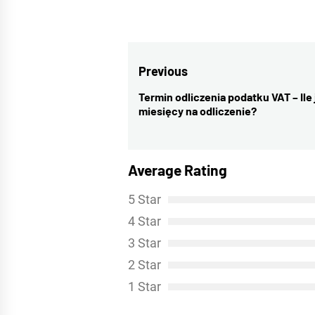
Nawigacja
Previous
wpisu
Termin odliczenia podatku VAT – Ile 
Previous
miesięcy na odliczenie?
post:
Average Rating
5 Star
4 Star
3 Star
2 Star
1 Star