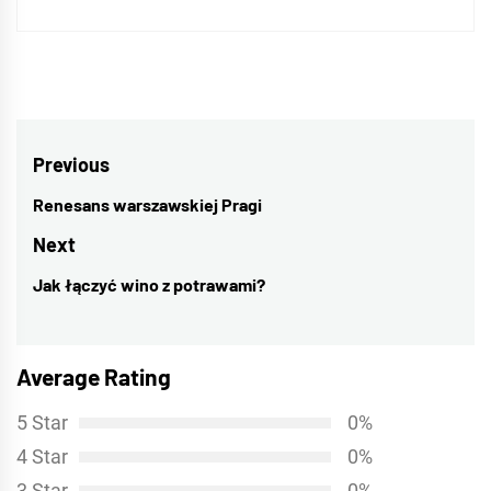
Nawigacja
Previous
wpisu
Renesans warszawskiej Pragi
Previous
post:
Next
Jak łączyć wino z potrawami?
Next
post:
Average Rating
5 Star
0%
4 Star
0%
3 Star
0%