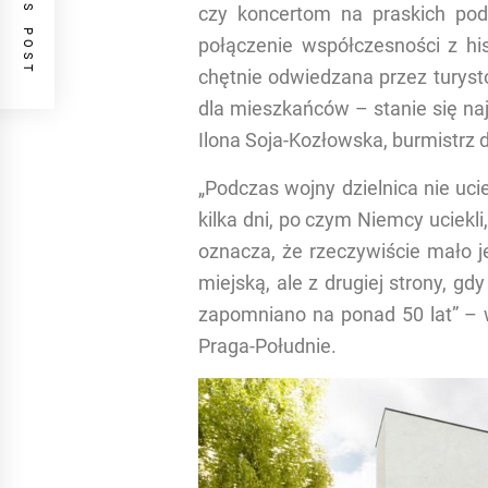
PREVIOUS POST
czy koncertom na praskich pod
połączenie współczesności z his
chętnie odwiedzana przez turyst
dla mieszkańców – stanie się na
Ilona Soja-Kozłowska, burmistrz d
„Podczas wojny dzielnica nie uci
kilka dni, po czym Niemcy uciekli,
oznacza, że rzeczywiście mało j
miejską, ale z drugiej strony, gd
zapomniano na ponad 50 lat” – w
Praga-Południe.