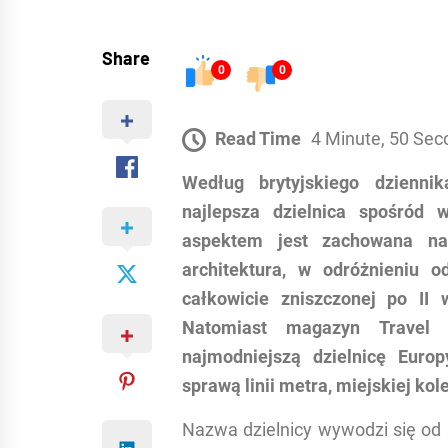
Share
0
0
Read Time
4 Minute, 50 Sec
Według brytyjskiego dzienni
najlepsza dzielnica spośród 
aspektem jest zachowana na
architektura, w odróżnieniu 
całkowicie zniszczonej po II
Natomiast magazyn Travel 
najmodniejszą dzielnicę Eur
sprawą linii metra, miejskiej ko
Nazwa dzielnicy wywodzi się od 