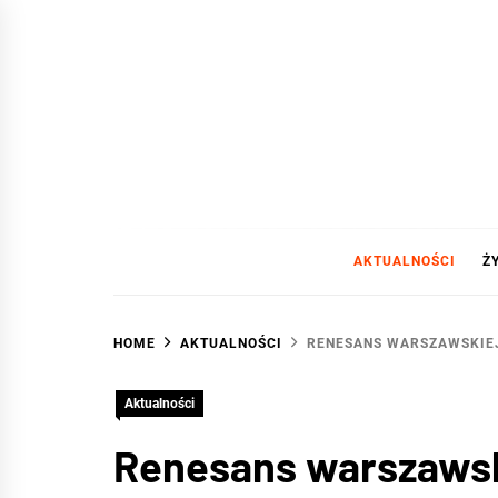
Skip
to
content
WAR
DA SIĘ LUBIĆ :)
AKTUALNOŚCI
Ż
HOME
AKTUALNOŚCI
RENESANS WARSZAWSKIE
Aktualności
Renesans warszawsk