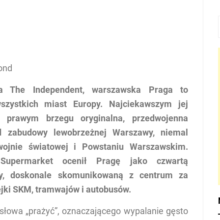
ond
ka The Independent, warszawska Praga to
wszystkich miast Europy. Najciekawszym jej
 prawym brzegu oryginalna, przedwojenna
od zabudowy lewobrzeżnej Warszawy, niemal
 wojnie światowej i Powstaniu Warszawskim.
Supermarket ocenił Pragę jako czwartą
opy, doskonale skomunikowaną z centrum za
lejki SKM, tramwajów i autobusów.
słowa „prażyć”, oznaczającego wypalanie gęsto