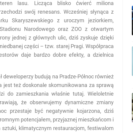
eren lasu. Licząca blisko ćwierć miliona
rzechodzi swój renesans. Wcześniej słynąca z
arku Skaryszewskiego z uroczym jeziorkiem,
, Stadionu Narodowego oraz ZOO z otwartym
ony jednej z głównych ulic, dziś zyskuje dzięki
aniedbanej części – tzw. starej Pragi. Współpraca
storów daje bardzo dobre efekty, a dzielnica
ał deweloperzy budują na Pradze-Północ również
ca jest też doskonale skomunikowana za sprawą
i do zamieszkania właśnie tutaj. Wieloletnie
prawiają, że obserwujemy dynamiczne zmiany
noc przestaje być negatywnie kojarzona, dziś
 ogromnym potencjałem, przyjaznej mieszkańcom i
m sztuki, klimatycznym restauracjom, festiwalom