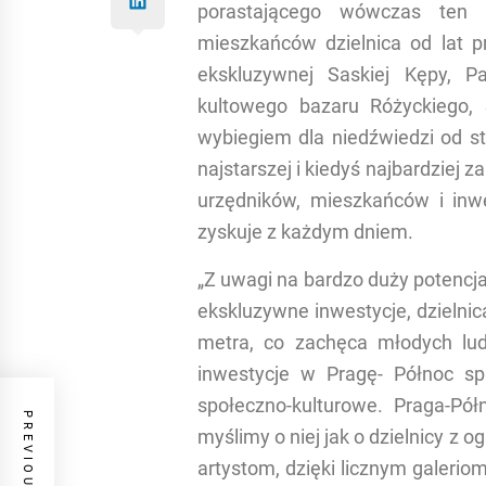
porastającego wówczas ten t
mieszkańców dzielnica od lat p
ekskluzywnej Saskiej Kępy, P
kultowego bazaru Różyckiego
wybiegiem dla niedźwiedzi od str
najstarszej i kiedyś najbardziej z
urzędników, mieszkańców i inwe
zyskuje z każdym dniem.
„Z uwagi na bardzo duży potencj
ekskluzywne inwestycje, dzielni
metra, co zachęca młodych ludz
inwestycje w Pragę- Północ s
społeczno-kulturowe. Praga-Pół
myślimy o niej jak o dzielnicy z
artystom, dzięki licznym galerio