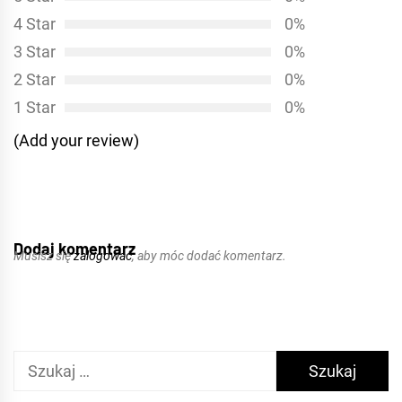
4 Star
0%
3 Star
0%
2 Star
0%
1 Star
0%
(Add your review)
Dodaj komentarz
Musisz się
zalogować
, aby móc dodać komentarz.
Szukaj: