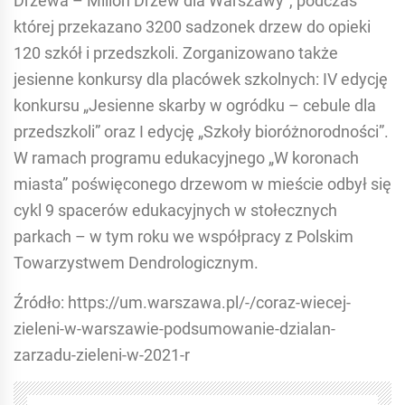
Drzewa – Milion Drzew dla Warszawy”, podczas
której przekazano 3200 sadzonek drzew do opieki
120 szkół i przedszkoli. Zorganizowano także
jesienne konkursy dla placówek szkolnych: IV edycję
konkursu „Jesienne skarby w ogródku – cebule dla
przedszkoli” oraz I edycję „Szkoły bioróżnorodności”.
W ramach programu edukacyjnego „W koronach
miasta” poświęconego drzewom w mieście odbył się
cykl 9 spacerów edukacyjnych w stołecznych
parkach – w tym roku we współpracy z Polskim
Towarzystwem Dendrologicznym.
Źródło: https://um.warszawa.pl/-/coraz-wiecej-
zieleni-w-warszawie-podsumowanie-dzialan-
zarzadu-zieleni-w-2021-r