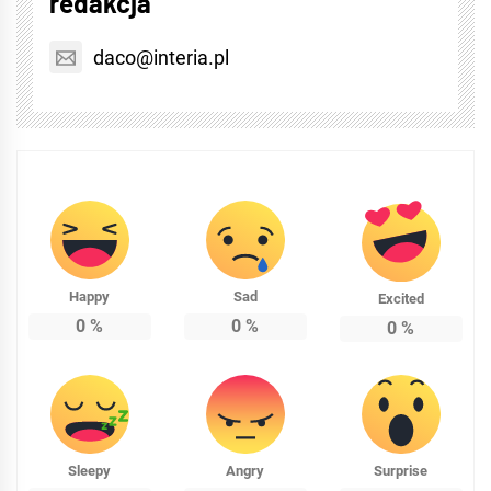
redakcja
daco@interia.pl
Happy
Sad
Excited
0
%
0
%
0
%
Sleepy
Angry
Surprise