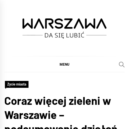
Skip
to
content
WARSZAWA
DA SIĘ LUBIĆ :)
MENU
Życie miasta
Coraz więcej zieleni w
Warszawie –
podsumowanie działań