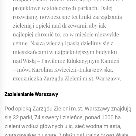
projektowe w stołecznych parkach. Dalej
rozwijamy nowoczesne techniki zarządzania
zielenią i opieki nad drzewami, aby jak
najlepiej chronić to, co w mieście niezwykle
cenne. Naszą wiedzą i pasją dzielimy się z
mieszkańcami w najpiękniejszym budynku
nad Wisłą – Pawilonie Edukacyjnym Kamień
– mówi Karolina Kwiecień-Łukaszewska,
rzeczniczka Zarządu Zieleni m.st. Warszawy.
Zazielenianie Warszawy
Pod opieką Zarządu Zieleni m.st. Warszawy znajdują
się 32 parki, 74 skwery i zieleńce, ponad 1000 ha
zieleni wzdłuż głównych ulic, sieć wodna miasta,
warszawskie bulwary, 7 plaż i naturalny brzeg Wisły.