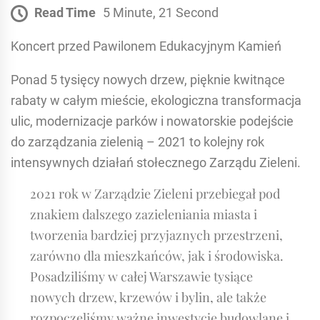
Read Time
5 Minute, 21 Second
Koncert przed Pawilonem Edukacyjnym Kamień
Ponad 5 tysięcy nowych drzew, pięknie kwitnące
rabaty w całym mieście, ekologiczna transformacja
ulic, modernizacje parków i nowatorskie podejście
do zarządzania zielenią – 2021 to kolejny rok
intensywnych działań stołecznego Zarządu Zieleni.
2021 rok w Zarządzie Zieleni przebiegał pod
znakiem dalszego zazieleniania miasta i
tworzenia bardziej przyjaznych przestrzeni,
zarówno dla mieszkańców, jak i środowiska.
Posadziliśmy w całej Warszawie tysiące
nowych drzew, krzewów i bylin, ale także
rozpoczęliśmy ważne inwestycje budowlane i