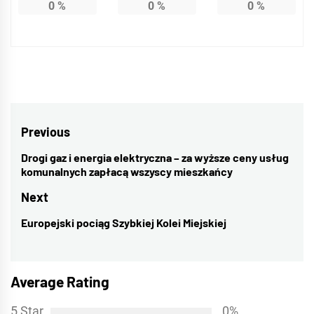
0
%
0
%
0
%
Nawigacja
Previous
wpisu
Drogi gaz i energia elektryczna – za wyższe ceny usług
Previous
komunalnych zapłacą wszyscy mieszkańcy
post:
Next
Europejski pociąg Szybkiej Kolei Miejskiej
Next
post:
Average Rating
5 Star
0%