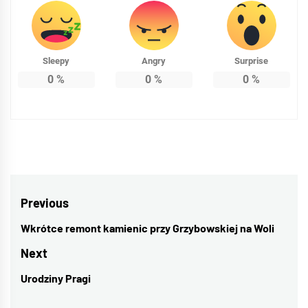
Sleepy
Angry
Surprise
0
%
0
%
0
%
Nawigacja
Previous
wpisu
Wkrótce remont kamienic przy Grzybowskiej na Woli
Previous
post:
Next
Urodziny Pragi
Next
post: