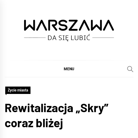
Skip
to
content
WARSZAWA
DA SIĘ LUBIĆ :)
MENU
Życie miasta
Rewitalizacja „Skry”
coraz bliżej