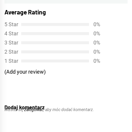
Average Rating
5 Star
0%
4 Star
0%
3 Star
0%
2 Star
0%
1 Star
0%
(Add your review)
Dodaj komentarz
Musisz się
zalogować
, aby móc dodać komentarz.