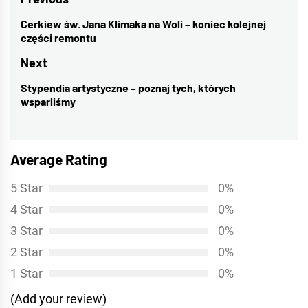
Nawigacja
wpisu
Cerkiew św. Jana Klimaka na Woli – koniec kolejnej
Previous
części remontu
post:
Next
Stypendia artystyczne – poznaj tych, których
Next
wsparliśmy
post:
Average Rating
5 Star
0%
4 Star
0%
3 Star
0%
2 Star
0%
1 Star
0%
(Add your review)