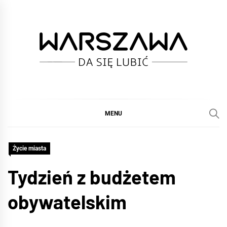
Skip
to
content
WARSZAWA
DA SIĘ LUBIĆ :)
MENU
Życie miasta
Tydzień z budżetem
obywatelskim