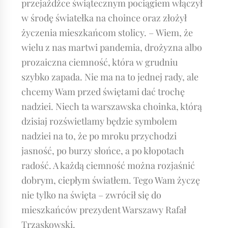
przejażdżce świątecznym pociągiem włączył
w środę światełka na choince oraz złożył
życzenia mieszkańcom stolicy. – Wiem, że
wielu z nas martwi pandemia, drożyzna albo
prozaiczna ciemność, która w grudniu
szybko zapada. Nie ma na to jednej rady, ale
chcemy Wam przed świętami dać trochę
nadziei. Niech ta warszawska choinka, którą
dzisiaj rozświetlamy będzie symbolem
nadziei na to, że po mroku przychodzi
jasność, po burzy słońce, a po kłopotach
radość. A każdą ciemność można rozjaśnić
dobrym, ciepłym światłem. Tego Wam życzę
nie tylko na święta – zwrócił się do
mieszkańców prezydent Warszawy Rafał
Trzaskowski.