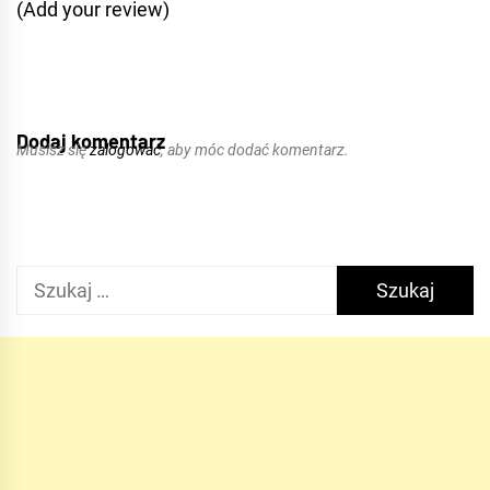
(Add your review)
Dodaj komentarz
Musisz się
zalogować
, aby móc dodać komentarz.
Szukaj: