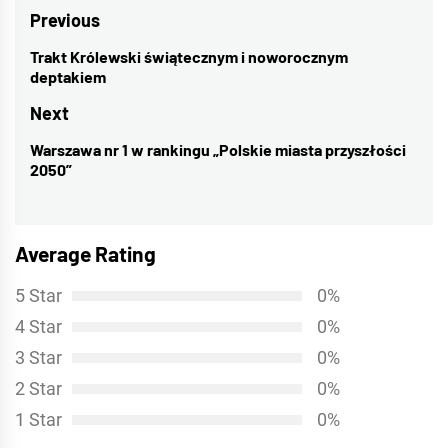
Nawigacja
Previous
wpisu
Trakt Królewski świątecznym i noworocznym
Previous
deptakiem
post:
Next
Warszawa nr 1 w rankingu „Polskie miasta przyszłości
Next
2050”
post:
Average Rating
5 Star
0%
4 Star
0%
3 Star
0%
2 Star
0%
1 Star
0%